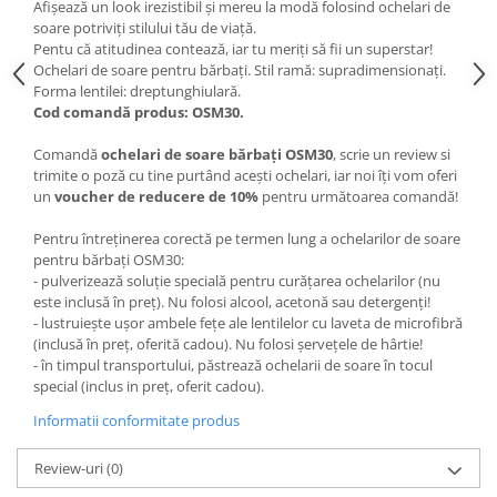
Afișează un look irezistibil și mereu la modă folosind ochelari de
soare potriviți stilului tău de viață.
Pentu că atitudinea contează, iar tu meriți să fii un superstar!
Ochelari de soare pentru bărbați. Stil ramă: supradimensionați.
Forma lentilei: dreptunghiulară.
Cod comandă produs: OSM30.
Comandă
ochelari de soare bărbați OSM30
, scrie un review si
trimite o poză cu tine purtând acești ochelari, iar noi îți vom oferi
un
voucher de reducere de 10%
pentru următoarea comandă!
Pentru întreținerea corectă pe termen lung a ochelarilor de soare
pentru bărbați OSM30:
- pulverizează soluție specială pentru curățarea ochelarilor (nu
este inclusă în preț). Nu folosi alcool, acetonă sau detergenți!
- lustruiește ușor ambele fețe ale lentilelor cu laveta de microfibră
(inclusă în preț, oferită cadou). Nu folosi șervețele de hârtie!
- în timpul transportului, păstrează ochelarii de soare în tocul
special (inclus in preț, oferit cadou).
Informatii conformitate produs
Review-uri
(0)