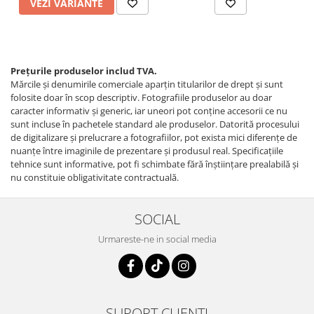
VEZI VARIANTE
Prețurile produselor includ TVA.
Mărcile și denumirile comerciale aparțin titularilor de drept şi sunt
folosite doar în scop descriptiv. Fotografiile produselor au doar
caracter informativ şi generic, iar uneori pot conţine accesorii ce nu
sunt incluse în pachetele standard ale produselor. Datorită procesului
de digitalizare și prelucrare a fotografiilor, pot exista mici diferențe de
nuanțe între imaginile de prezentare și produsul real. Specificaţiile
tehnice sunt informative, pot fi schimbate fără înştiinţare prealabilă şi
nu constituie obligativitate contractuală.
SOCIAL
Urmareste-ne in social media
SUPORT CLIENTI