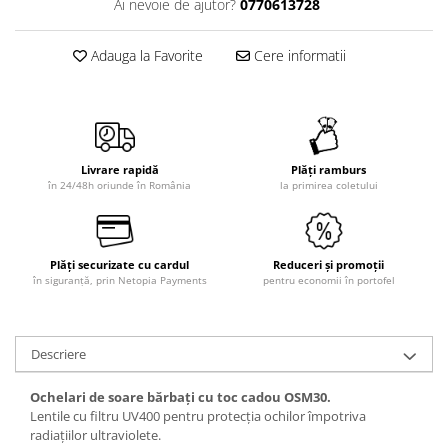
Ai nevoie de ajutor?
0770613728
Adauga la Favorite
Cere informatii
Livrare rapidă
Plăți ramburs
în 24/48h oriunde în România
la primirea coletului
Plăți securizate cu cardul
Reduceri și promoții
în siguranță, prin Netopia Payments
pentru economii în portofel
Descriere
Ochelari de soare bărbați cu toc cadou OSM30.
Lentile cu filtru UV400 pentru protecția ochilor împotriva
radiațiilor ultraviolete.