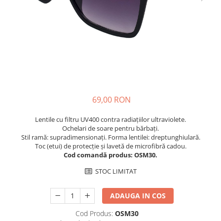
Cuverturi bumbac
Cuverturi catifea
Huse de protecție
Huse de protectie pat finet
Huse de protecție scaun
Prosoape
Prosoape de baie
69,00 RON
Electrocasnice
Lentile cu filtru UV400 contra radiațiilor ultraviolete.
Cântare electronice
Ochelari de soare pentru bărbați.
Produse de cult religios
Stil ramă: supradimensionați. Forma lentilei: dreptunghiulară.
Toc (etui) de protecție și lavetă de microfibră cadou.
Cod comandă produs: OSM30.
STOC LIMITAT
ADAUGA IN COS
Cod Produs:
OSM30