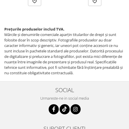
Prețurile produselor includ TVA.
Mărcile și denumirile comerciale aparțin titularilor de drept şi sunt
folosite doar în scop descriptiv. Fotografiile produselor au doar
caracter informativ şi generic, iar uneori pot conţine accesorii ce nu
sunt incluse în pachetele standard ale produselor. Datorită procesului
de digitalizare și prelucrare a fotografiilor, pot exista mici diferențe de
nuanțe între imaginile de prezentare și produsul real. Specificaţiile
tehnice sunt informative, pot fi schimbate fără înştiinţare prealabilă şi
nu constituie obligativitate contractuală.
SOCIAL
Urmareste-ne in social media
SUPORT CLIENTI