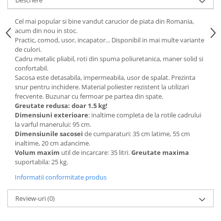
Descriere
Cel mai popular si bine vandut carucior de piata din Romania,
acum din nou in stoc.
Practic, comod, usor, incapator... Disponibil in mai multe variante
de culori.
Cadru metalic pliabil, roti din spuma poliuretanica, maner solid si
confortabil.
Sacosa este detasabila, impermeabila, usor de spalat. Prezinta
snur pentru inchidere. Material poliester rezistent la utilizari
frecvente. Buzunar cu fermoar pe partea din spate.
Greutate redusa: doar 1.5 kg!
Dimensiuni exterioare
: inaltime completa de la rotile cadrului
la varful manerului: 95 cm.
Dimensiunile sacosei
de cumparaturi: 35 cm latime, 55 cm
inaltime, 20 cm adancime.
Volum maxim
util de incarcare: 35 litri.
Greutate maxima
suportabila: 25 kg.
Informatii conformitate produs
Review-uri
(0)