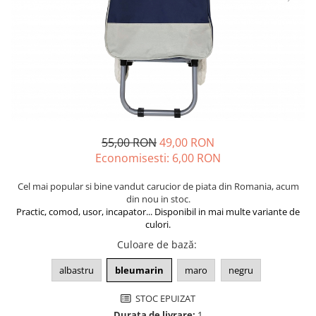
Cuverturi bumbac
Cuverturi catifea
Huse de protecție
Huse de protectie pat finet
Huse de protecție scaun
Prosoape
Prosoape de baie
55,00 RON
49,00 RON
Electrocasnice
Economisesti:
6,00
RON
Cântare electronice
Cel mai popular si bine vandut carucior de piata din Romania, acum
Produse de cult religios
din nou in stoc.
Practic, comod, usor, incapator... Disponibil in mai multe variante de
culori.
Culoare de bază
:
albastru
bleumarin
maro
negru
STOC EPUIZAT
Durata de livrare:
1