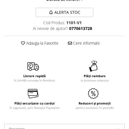
ALERTA STOC
Cod Produs:
1101-V1
Ai nevoie de ajutor?
0770613728
Adauga la Favorite
Cere informatii
Livrare rapidă
Plăți ramburs
în 24/48h oriunde în România
la primirea coletului
Plăți securizate cu cardul
Reduceri și promoții
în siguranță, prin Netopia Payments
pentru economii în portofel