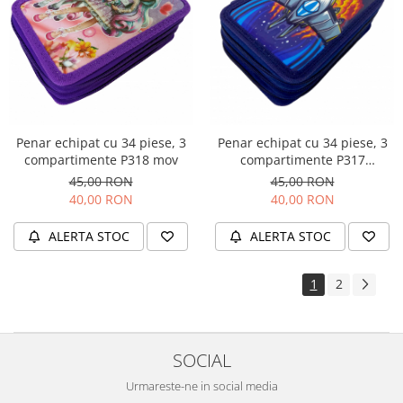
Penar echipat cu 34 piese, 3
Penar echipat cu 34 piese, 3
compartimente P318 mov
compartimente P317
bleumarin
45,00 RON
45,00 RON
40,00 RON
40,00 RON
ALERTA STOC
ALERTA STOC
1
2
SOCIAL
Urmareste-ne in social media