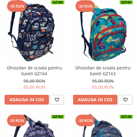
-30 RON
-30 RON
Ghiozdan de scoala pentru
Ghiozdan de scoala pentru
baieti GZ164
baieti GZ163
95,00 RON
95,00 RON
65,00 RON
65,00 RON
ADAUGA IN COS
ADAUGA IN COS
-30 RON
-30 RON