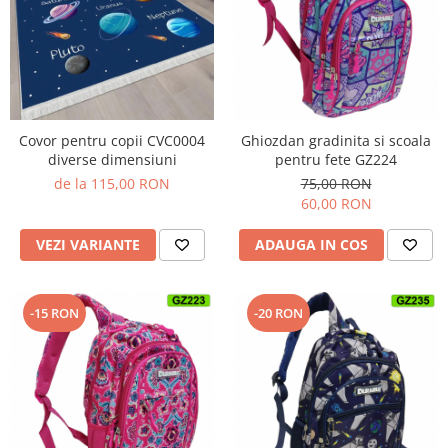
Covor pentru copii CVC0004
Ghiozdan gradinita si scoala
diverse dimensiuni
pentru fete GZ224
de la 115,00 RON
75,00 RON
60,00 RON
VEZI VARIANTE
ADAUGA IN COS
-20 RON
-15 RON