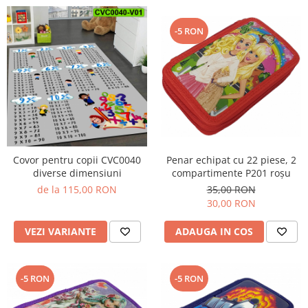
-5 RON
Covor pentru copii CVC0040
Penar echipat cu 22 piese, 2
diverse dimensiuni
compartimente P201 roșu
de la 115,00 RON
35,00 RON
30,00 RON
VEZI VARIANTE
ADAUGA IN COS
-5 RON
-5 RON