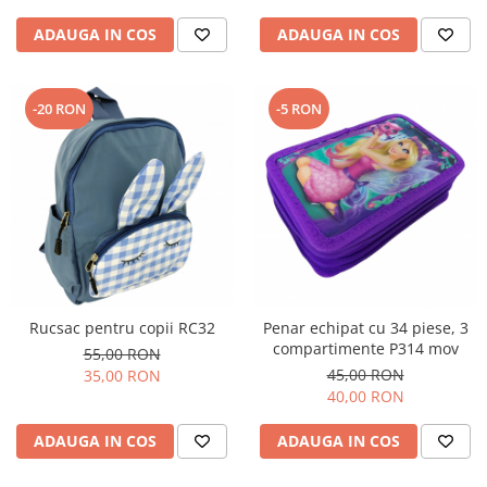
ADAUGA IN COS
ADAUGA IN COS
-20 RON
-5 RON
Rucsac pentru copii RC32
Penar echipat cu 34 piese, 3
compartimente P314 mov
55,00 RON
45,00 RON
35,00 RON
40,00 RON
ADAUGA IN COS
ADAUGA IN COS