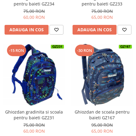
pentru baieti GZ234
pentru baieti GZ233
75,00 RON
75,00 RON
60,00 RON
65,00 RON
ADAUGA IN COS
ADAUGA IN COS
-15 RON
-30 RON
Ghiozdan de scoala pentru
Ghiozdan gradinita si scoala
baieti GZ167
pentru baieti GZ231
95,00 RON
75,00 RON
65,00 RON
60,00 RON