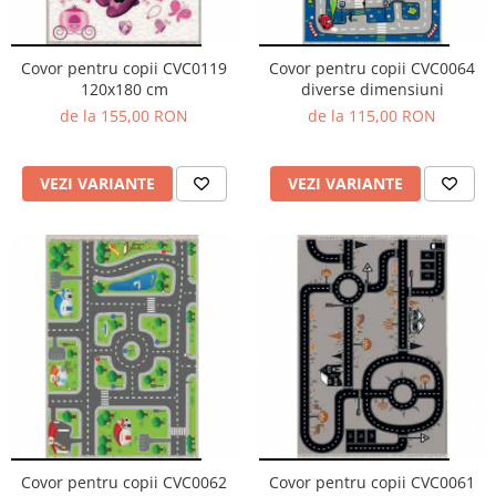
Cuverturi bumbac
Cuverturi catifea
Covor pentru copii CVC0064
Covor pentru copii CVC0119
Huse de protecție
diverse dimensiuni
120x180 cm
de la 115,00 RON
de la 155,00 RON
Huse de protectie pat finet
Huse de protecție scaun
Prosoape
VEZI VARIANTE
VEZI VARIANTE
Prosoape de baie
Electrocasnice
Cântare electronice
Produse de cult religios
Covor pentru copii CVC0062
Covor pentru copii CVC0061