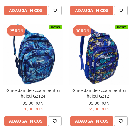
ADAUGA IN COS
ADAUGA IN COS
-25 RON
-30 RON
Ghiozdan de scoala pentru
Ghiozdan de scoala pentru
baieti GZ124
baieti GZ121
95,00 RON
95,00 RON
70,00 RON
65,00 RON
ADAUGA IN COS
ADAUGA IN COS