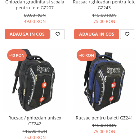
Ghiozdan gradinita si scoala
Rucsac / ghiozdan pentru fete
pentru fete GZ207
GZ243
69,00 RON
115,00 RON
49,00 RON
75,00 RON
ADAUGA IN COS
ADAUGA IN COS
-40 RON
-40 RON
Rucsac / ghiozdan unisex
Rucsac pentru baieti GZ241
GZ242
115,00 RON
115,00 RON
75,00 RON
75,00 RON