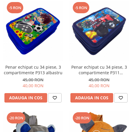
-5 RON
-5 RON
Penar echipat cu 34 piese, 3
Penar echipat cu 34 piese, 3
compartimente P313 albastru
compartimente P311
bleumarin
45,00 RON
45,00 RON
40,00 RON
40,00 RON
ADAUGA IN COS
ADAUGA IN COS
-20 RON
-20 RON