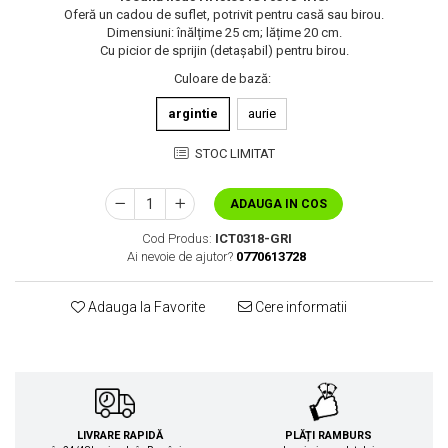
Oferă un cadou de suflet, potrivit pentru casă sau birou.
Dimensiuni: înălțime 25 cm; lățime 20 cm.
Cu picior de sprijin (detașabil) pentru birou.
Culoare de bază
:
argintie
aurie
STOC LIMITAT
ADAUGA IN COS
Cod Produs:
ICT0318-GRI
Ai nevoie de ajutor?
0770613728
Adauga la Favorite
Cere informatii
LIVRARE RAPIDĂ
PLĂȚI RAMBURS