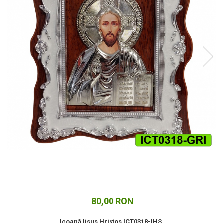
Cuverturi bumbac
Cuverturi catifea
Huse de protecție
Huse de protectie pat finet
Huse de protecție scaun
Prosoape
Prosoape de baie
Electrocasnice
Cântare electronice
Produse de cult religios
80,00 RON
Icoană Iisus Hristos ICT0318-IHS.