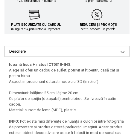
în 24/48h oriunde în România
la primirea coletului
PLĂȚI SECURIZATE CU CARDUL
REDUCERI ȘI PROMOȚII
în siguranță, prin Netopia Payments
pentru economii în portofel
Descriere
Icoană
Iisus Hristos ICT0318-IHS.
Alege să oferi un cadou de suflet, potrivit atât pentru casă cât și
pentru birou.
Aspect impresionant datorat modelului 3D (în relief).
Dimensiuni: înălțime 25 cm; lățime 20 cm.
Cu picior de sprijin (detașabil) pentru birou. Se livrează în cutie
cadou.
Material: suport de lemn (MDF), plastic.
INFO:
Pot exista mici diferențe de nuanță a culorilor între fotografia
de prezentare și produs datorită prelucrării imaginii. Acest produs
este un obiect decorativ care poate fi folosit în mod personal sau