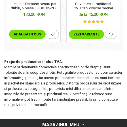
Lenjerie Damasc pentru pat
Covor tesut traditional
dublu, 6 piese, LJD0105-2C6
CVT0209 diverse marimi
130,00 RON
de la 45,00 RON
ADAUGA IN COS
VEZI VARIANTE
Prețurile produselor includ TVA.
Mărcile și denumirile comerciale aparțin titularilor de drept şi sunt
folosite doar în scop descriptiv. Fotografiile produselor au doar caracter
informativ şi generic, iar uneori pot conţine accesorii ce nu sunt incluse
în pachetele standard ale produselor. Datorită procesului de digitalizare
și prelucrare a fotografiilor, pot exista mici diferențe de nuanțe între
imaginile de prezentare și produsul real. Specificaţiile tehnice sunt
informative, pot fi schimbate fără înştiinţare prealabilă şi nu constituie
obligativitate contractuală.
MAGAZINUL MEU