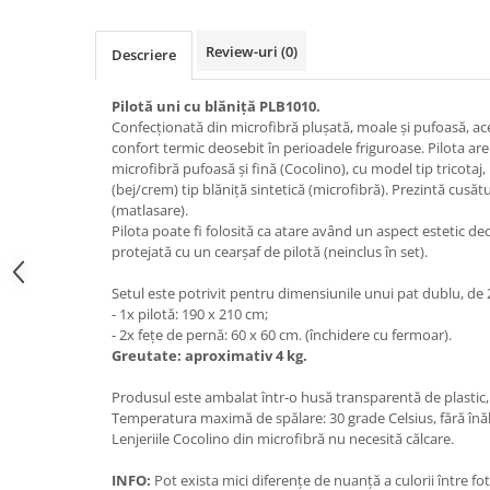
Review-uri
(0)
Descriere
Pilotă uni cu blăniță PLB1010.
Confecționată din microfibră plușată, moale și pufoasă, ac
confort termic deosebit în perioadele friguroase. Pilota are
microfibră pufoasă și fină (Cocolino), cu model tip tricotaj,
(bej/crem) tip blăniță sintetică (microfibră). Prezintă cusăt
(matlasare).
Pilota poate fi folosită ca atare având un aspect estetic deo
protejată cu un cearșaf de pilotă (neinclus în set).
Setul este potrivit pentru dimensiunile unui pat dublu, de 
- 1x pilotă: 190 x 210 cm;
- 2x fețe de pernă: 60 x 60 cm. (închidere cu fermoar).
Greutate: aproximativ 4 kg.
Produsul este ambalat într-o husă transparentă de plastic,
Temperatura maximă de spălare: 30 grade Celsius, fără înăl
Lenjeriile Cocolino din microfibră nu necesită călcare.
INFO:
Pot exista mici diferențe de nuanță a culorii între f