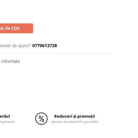
A IN COS
nevoie de ajutor?
0770613728
informatii
Distribuie
pe
Facebook
cardul
Reduceri și promoții
 Payments
pentru economii în portofel