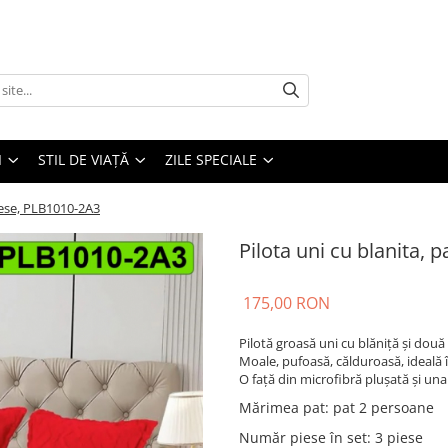
I
STIL DE VIAȚĂ
ZILE SPECIALE
piese, PLB1010-2A3
Pilota uni cu blanita, 
175,00 RON
Pilotă groasă uni cu blăniță și două
Moale, pufoasă, călduroasă, ideală 
O față din microfibră plușată și una 
Mărimea pat
:
pat 2 persoane
Număr piese în set
:
3 piese