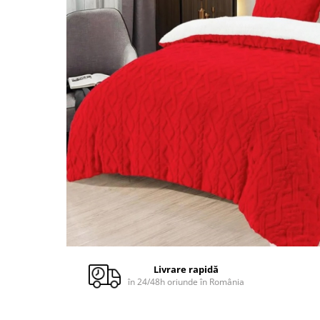
Cuverturi bumbac
Cuverturi catifea
Huse de protecție
Huse de protectie pat finet
Huse de protecție scaun
Prosoape
Prosoape de baie
Electrocasnice
Cântare electronice
Produse de cult religios
Livrare rapidă
în 24/48h oriunde în România