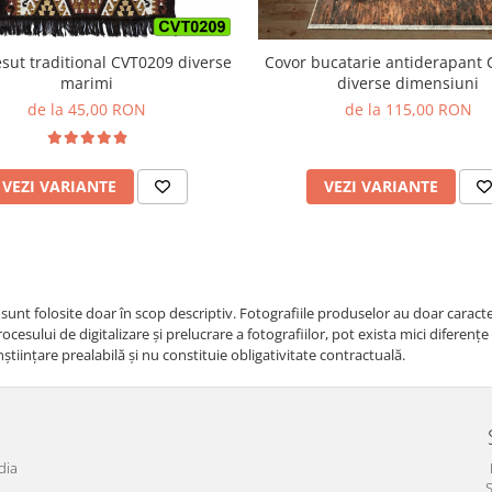
Covor bucatarie antiderapant
esut traditional CVT0209 diverse
diverse dimensiuni
marimi
de la 115,00 RON
de la 45,00 RON
VEZI VARIANTE
VEZI VARIANTE
i sunt folosite doar în scop descriptiv. Fotografiile produselor au doar caracte
cesului de digitalizare și prelucrare a fotografiilor, pot exista mici diferenț
nştiinţare prealabilă şi nu constituie obligativitate contractuală.
dia
S