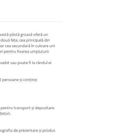
eastă pilotă groasă oferă un
 două fețe, cea principală din
 iar cea secundară în culoare uni
uri pentru fixarea umpluturii
sebit sau poate fi la rândul ei
2 persoane și conține:
 pentru transport și depozitare.
bitori.
otografia de prezentare și produs