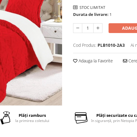
STOC LIMITAT
Durata de livrare:
1
ADAUG
Cod Produs:
PLB1010-2A3
Ai 
Adauga la Favorite
Cere 
Plăți ramburs
Plăți securizate cu 
la primirea coletului
în siguranță, prin Netopia