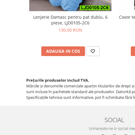
Lenjerie Damasc pentru pat dublu, 6
Covor t
piese, LJD0105-2C6
130,00 RON
ADAUGA IN COS
Prețurile produselor includ TVA.
Mărcile și denumirile comerciale aparțin titularilor de drept ş
sunt incluse în pachetele standard ale produselor. Datorită pro
Specificaţiile tehnice sunt informative, pot fi schimbate fără î
SOCIAL
Urmareste-ne in social me