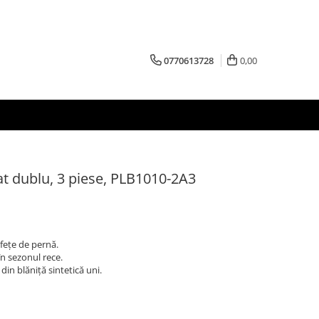
0770613728
0,00
pat dublu, 3 piese, PLB1010-2A3
 fețe de pernă.
în sezonul rece.
din blăniță sintetică uni.