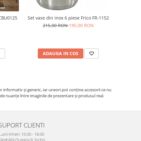
 CBU0125
Set vase din inox 6 piese Frico FR-1152
Prosop de 
215,00 RON
195,00 RON
ADAUGA IN COS
V
r informativ şi generic, iar uneori pot conţine accesorii ce nu
e de nuanțe între imaginile de prezentare și produsul real.
SUPORT CLIENTI
Luni-Vineri: 10.00 - 18.00
âmbătă-Duminică: închis