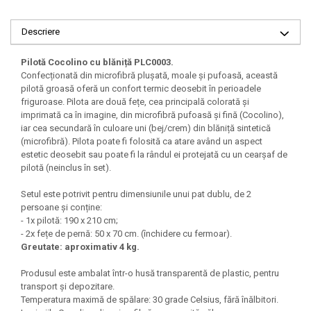
Descriere
Pilotă Cocolino cu blăniță PLC0003.
Confecționată din microfibră plușată, moale și pufoasă, această
pilotă groasă oferă un confort termic deosebit în perioadele
friguroase. Pilota are două fețe, cea principală colorată și
imprimată ca în imagine, din microfibră pufoasă și fină (Cocolino),
iar cea secundară în culoare uni (bej/crem) din blăniță sintetică
(microfibră). Pilota poate fi folosită ca atare având un aspect
estetic deosebit sau poate fi la rândul ei protejată cu un cearșaf de
pilotă (neinclus în set).
Setul este potrivit pentru dimensiunile unui pat dublu, de 2
persoane și conține:
- 1x pilotă: 190 x 210 cm;
- 2x fețe de pernă: 50 x 70 cm. (închidere cu fermoar).
Greutate: aproximativ 4 kg.
Produsul este ambalat într-o husă transparentă de plastic, pentru
transport și depozitare.
Temperatura maximă de spălare: 30 grade Celsius, fără înălbitori.