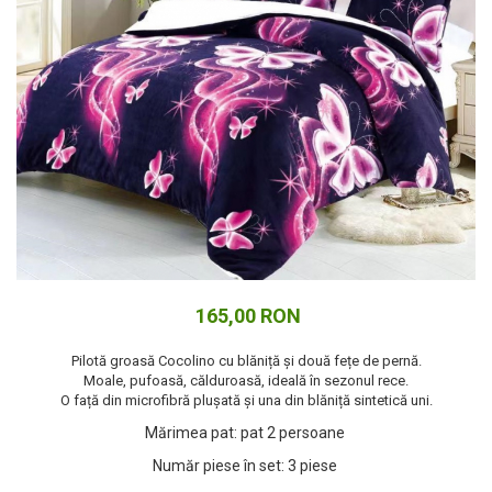
Cuverturi bumbac
Cuverturi catifea
Huse de protecție
Huse de protectie pat finet
Huse de protecție scaun
Prosoape
Prosoape de baie
Electrocasnice
Cântare electronice
Produse de cult religios
165,00 RON
Pilotă groasă Cocolino cu blăniță și două fețe de pernă.
Moale, pufoasă, călduroasă, ideală în sezonul rece.
O față din microfibră plușată și una din blăniță sintetică uni.
Mărimea pat
:
pat 2 persoane
Număr piese în set
:
3 piese