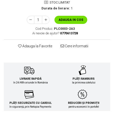
STOC LIMITAT
Durata de livrare:
1
ADAUGA IN COS
Cod Produs:
PLC0003-2A3
Ai nevoie de ajutor?
0770613728
Adauga la Favorite
Cere informatii
LIVRARE RAPIDĂ
PLĂȚI RAMBURS
în 24/48h oriunde în România
la primirea coletului
PLĂȚI SECURIZATE CU CARDUL
REDUCERI ȘI PROMOȚII
în siguranță, prin Netopia Payments
pentru economii în portofel