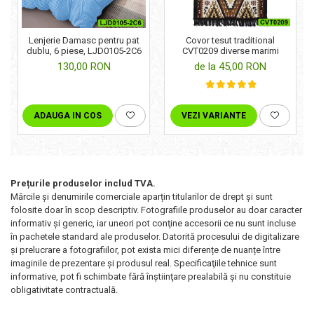
Lenjerie Damasc pentru pat
Covor tesut traditional
dublu, 6 piese, LJD0105-2C6
CVT0209 diverse marimi
130,00 RON
de la 45,00 RON
ADAUGA IN COS
VEZI VARIANTE
Prețurile produselor includ TVA.
Mărcile și denumirile comerciale aparțin titularilor de drept şi sunt
folosite doar în scop descriptiv. Fotografiile produselor au doar caracter
informativ şi generic, iar uneori pot conţine accesorii ce nu sunt incluse
în pachetele standard ale produselor. Datorită procesului de digitalizare
și prelucrare a fotografiilor, pot exista mici diferențe de nuanțe între
imaginile de prezentare și produsul real. Specificaţiile tehnice sunt
informative, pot fi schimbate fără înştiinţare prealabilă şi nu constituie
obligativitate contractuală.