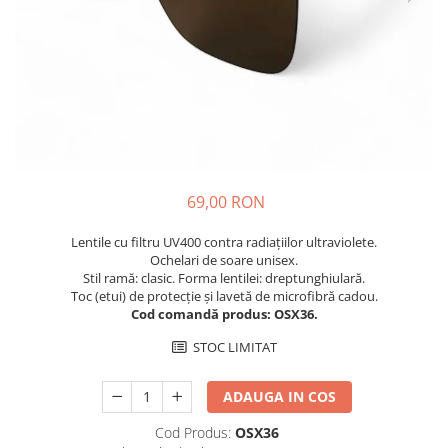
Cuverturi bumbac
Cuverturi catifea
Huse de protecție
Huse de protectie pat finet
Huse de protecție scaun
Prosoape
Prosoape de baie
69,00 RON
Electrocasnice
Lentile cu filtru UV400 contra radiațiilor ultraviolete.
Cântare electronice
Ochelari de soare unisex.
Produse de cult religios
Stil ramă: clasic. Forma lentilei: dreptunghiulară.
Toc (etui) de protecție și lavetă de microfibră cadou.
Cod comandă produs: OSX36.
STOC LIMITAT
ADAUGA IN COS
Cod Produs:
OSX36