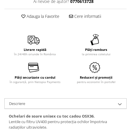
Ai nevoie de ajutor?
0770613728
Adauga la Favorite
Cere informatii
Livrare rapidă
Plăți ramburs
în 24/48h oriunde în România
la primirea coletului
Plăți securizate cu cardul
Reduceri și promoții
în siguranță, prin Netopia Payments
pentru economii în portofel
Descriere
Ochelari de soare unisex cu toc cadou OSX36.
Lentile cu filtru UV400 pentru protecția ochilor împotriva
radiațiilor ultraviolete.