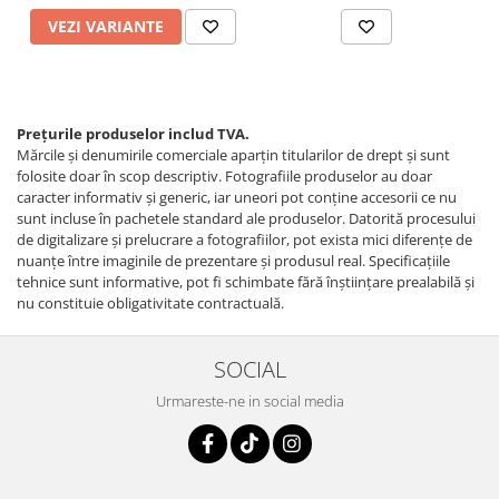
VEZI VARIANTE
Prețurile produselor includ TVA.
Mărcile și denumirile comerciale aparțin titularilor de drept şi sunt
folosite doar în scop descriptiv. Fotografiile produselor au doar
caracter informativ şi generic, iar uneori pot conţine accesorii ce nu
sunt incluse în pachetele standard ale produselor. Datorită procesului
de digitalizare și prelucrare a fotografiilor, pot exista mici diferențe de
nuanțe între imaginile de prezentare și produsul real. Specificaţiile
tehnice sunt informative, pot fi schimbate fără înştiinţare prealabilă şi
nu constituie obligativitate contractuală.
SOCIAL
Urmareste-ne in social media