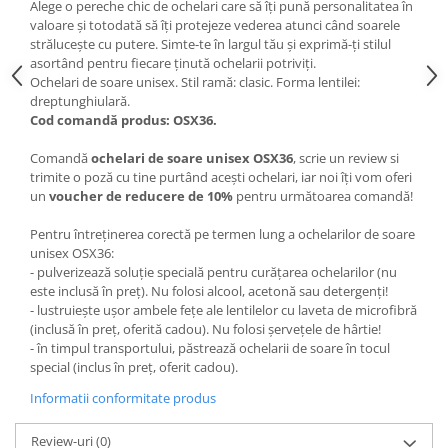
Alege o pereche chic de ochelari care să îți pună personalitatea în
valoare și totodată să îți protejeze vederea atunci când soarele
strălucește cu putere. Simte-te în largul tău și exprimă-ți stilul
asortând pentru fiecare ținută ochelarii potriviți.
Ochelari de soare unisex. Stil ramă: clasic. Forma lentilei:
dreptunghiulară.
Cod comandă produs: OSX36.
Comandă
ochelari de soare unisex OSX36
, scrie un review si
trimite o poză cu tine purtând acești ochelari, iar noi îți vom oferi
un
voucher de reducere de 10%
pentru următoarea comandă!
Pentru întreținerea corectă pe termen lung a ochelarilor de soare
unisex OSX36:
- pulverizează soluție specială pentru curățarea ochelarilor (nu
este inclusă în preț). Nu folosi alcool, acetonă sau detergenți!
- lustruiește ușor ambele fețe ale lentilelor cu laveta de microfibră
(inclusă în preț, oferită cadou). Nu folosi șervețele de hârtie!
- în timpul transportului, păstrează ochelarii de soare în tocul
special (inclus în preț, oferit cadou).
Informatii conformitate produs
Review-uri
(0)