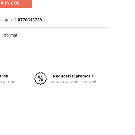
A IN COS
de ajutor?
0770613728
informatii
Distribuie
pe
Facebook
cardul
Reduceri și promoții
 Payments
pentru economii în portofel