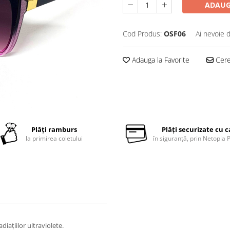
ADAUG
Cod Produs:
OSF06
Ai nevoie 
Adauga la Favorite
Cere 
Plăți ramburs
Plăți securizate cu 
la primirea coletului
în siguranță, prin Netopia
diațiilor ultraviolete.