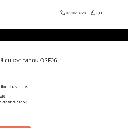
0770613728
0,00
ă cu toc cadou OSF06
ilor ultraviolete.
ală.
 microfibră cadou.