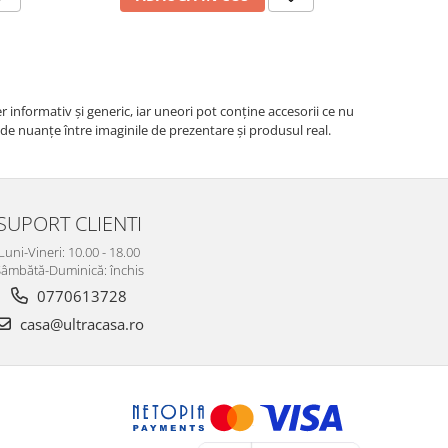
r informativ şi generic, iar uneori pot conţine accesorii ce nu
e de nuanțe între imaginile de prezentare și produsul real.
SUPORT CLIENTI
Luni-Vineri: 10.00 - 18.00
âmbătă-Duminică: închis
0770613728
casa@ultracasa.ro