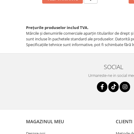
Prețurile produselor includ TVA.
Mărcile și denumirile comerciale aparțin titularilor de drept ş
sunt incluse în pachetele standard ale produselor. Datorită pro
Specificaţiile tehnice sunt informative, pot fi schimbate fără î
SOCIAL
Urmareste-ne in social me
MAGAZINUL MEU
CLIENTI
Despre noi
Metode de