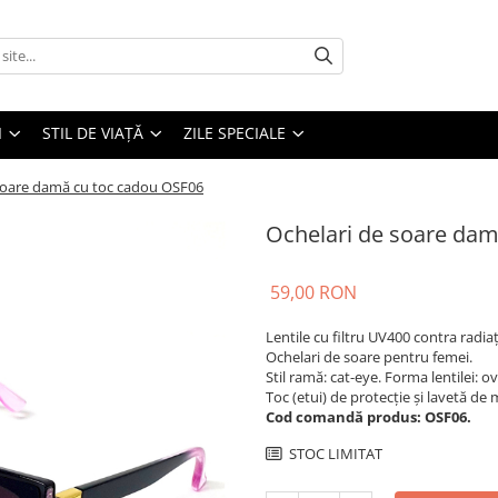
I
STIL DE VIAȚĂ
ZILE SPECIALE
soare damă cu toc cadou OSF06
Ochelari de soare dam
59,00 RON
Lentile cu filtru UV400 contra radiați
Ochelari de soare pentru femei.
Stil ramă: cat-eye. Forma lentilei: ov
Toc (etui) de protecție și lavetă de
Cod comandă produs: OSF06.
STOC LIMITAT