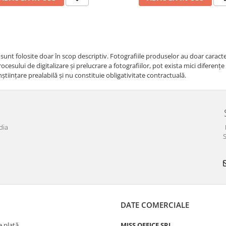
i sunt folosite doar în scop descriptiv. Fotografiile produselor au doar caracte
cesului de digitalizare și prelucrare a fotografiilor, pot exista mici diferenț
nştiinţare prealabilă şi nu constituie obligativitate contractuală.
dia
S
DATE COMERCIALE
 plată
MISS OFFICE SRL