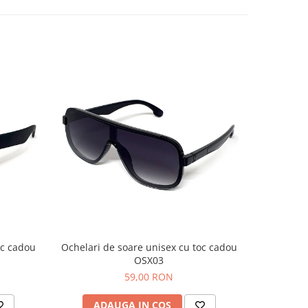
oc cadou
Ochelari de soare unisex cu toc cadou
Ochelari
OSX03
59,00 RON
ADAUGA IN COS
AD