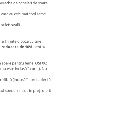
o pereche de ochelari de soare
e vară cu cele mai cool rame,
tilei: ovală.
w si trimite o poză cu tine
 reducere de 10%
pentru
de soare pentru femei OSF06:
(nu este inclusă în preț). Nu
rofibră (inclusă în preț, oferită
l special (inclus in preț, oferit