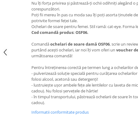
Nu îți forța privirea și păstrează-ți ochii odihniți alegând 
corespunzători.
Poți fii mereu în pas cu moda sau îți poți asorta ținutele d
potrivite formei feței tale.
Ochelari de soare pentru femei. Stil ramă: cat-eye. Forma len
Cod comandă produs: OSF06.
Comandă
ochelari de soare damă OSF06
, scrie un revie
purtând acești ochelari, iar noi îți vom oferi un
voucher de
următoarea comandă!
Pentru întreținerea corectă pe termen lung a ochelarilor 
- pulverizează soluție specială pentru curățarea ochelarilor 
folosi alcool, acetonă sau detergenți!
- lustruiește ușor ambele fețe ale lentilelor cu laveta de mic
cadou). Nu folosi șervețele de hârtie!
- în timpul transportului, păstrează ochelarii de soare în tocu
cadou).
Informatii conformitate produs