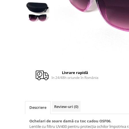
Cuverturi bumbac
Cuverturi catifea
Huse de protecție
Huse de protectie pat finet
Huse de protecție scaun
Prosoape
Prosoape de baie
Electrocasnice
Cântare electronice
Livrare rapidă
în 24/48h oriunde în România
Produse de cult religios
Review-uri
(0)
Descriere
Ochelari de soare damă cu toc cadou OSF06.
Lentile cu filtru UV400 pentru protecția ochilor împotriva ra