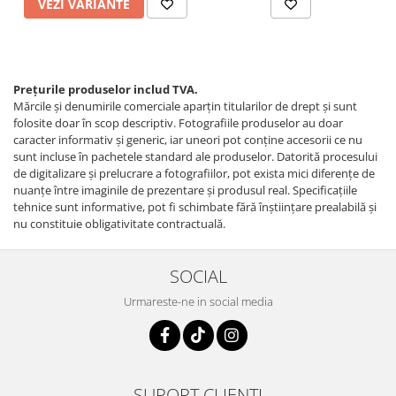
VEZI VARIANTE
Prețurile produselor includ TVA.
Mărcile și denumirile comerciale aparțin titularilor de drept şi sunt
folosite doar în scop descriptiv. Fotografiile produselor au doar
caracter informativ şi generic, iar uneori pot conţine accesorii ce nu
sunt incluse în pachetele standard ale produselor. Datorită procesului
de digitalizare și prelucrare a fotografiilor, pot exista mici diferențe de
nuanțe între imaginile de prezentare și produsul real. Specificaţiile
tehnice sunt informative, pot fi schimbate fără înştiinţare prealabilă şi
nu constituie obligativitate contractuală.
SOCIAL
Urmareste-ne in social media
SUPORT CLIENTI