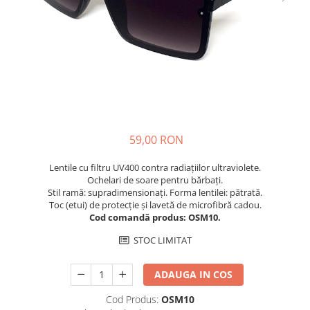
Cuverturi bumbac
Cuverturi catifea
Huse de protecție
Huse de protectie pat finet
Huse de protecție scaun
Prosoape
Prosoape de baie
59,00 RON
Electrocasnice
Lentile cu filtru UV400 contra radiațiilor ultraviolete.
Cântare electronice
Ochelari de soare pentru bărbați.
Produse de cult religios
Stil ramă: supradimensionați. Forma lentilei: pătrată.
Toc (etui) de protecție și lavetă de microfibră cadou.
Cod comandă produs: OSM10.
STOC LIMITAT
ADAUGA IN COS
Cod Produs:
OSM10