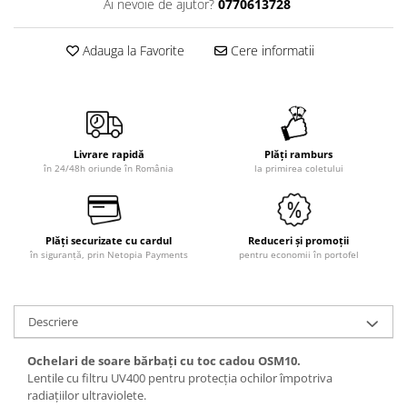
Ai nevoie de ajutor?
0770613728
Adauga la Favorite
Cere informatii
Livrare rapidă
Plăți ramburs
în 24/48h oriunde în România
la primirea coletului
Plăți securizate cu cardul
Reduceri și promoții
în siguranță, prin Netopia Payments
pentru economii în portofel
Descriere
Ochelari de soare bărbați cu toc cadou OSM10.
Lentile cu filtru UV400 pentru protecția ochilor împotriva
radiațiilor ultraviolete.