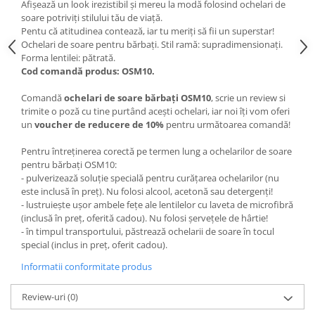
Afișează un look irezistibil și mereu la modă folosind ochelari de
soare potriviți stilului tău de viață.
Pentu că atitudinea contează, iar tu meriți să fii un superstar!
Ochelari de soare pentru bărbați. Stil ramă: supradimensionați.
Forma lentilei: pătrată.
Cod comandă produs: OSM10.
Comandă
ochelari de soare bărbați OSM10
, scrie un review si
trimite o poză cu tine purtând acești ochelari, iar noi îți vom oferi
un
voucher de reducere de 10%
pentru următoarea comandă!
Pentru întreținerea corectă pe termen lung a ochelarilor de soare
pentru bărbați OSM10:
- pulverizează soluție specială pentru curățarea ochelarilor (nu
este inclusă în preț). Nu folosi alcool, acetonă sau detergenți!
- lustruiește ușor ambele fețe ale lentilelor cu laveta de microfibră
(inclusă în preț, oferită cadou). Nu folosi șervețele de hârtie!
- în timpul transportului, păstrează ochelarii de soare în tocul
special (inclus in preț, oferit cadou).
Informatii conformitate produs
Review-uri
(0)